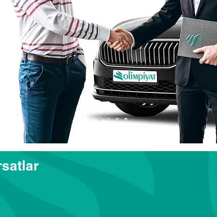
Öde!
 Fiyat
z
yın...
satlar