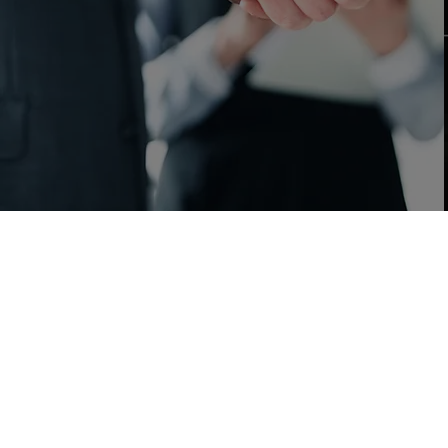
Sürecimiz
Detaylar
Aradığınız
marka