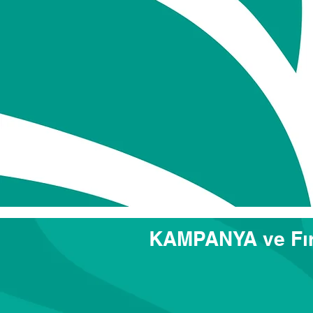
2 Ay Sonra 
Olimpiyat Turizm'in
Sabit
Garantisiyle Vade Farksı
Ödeme Avantajlarıyla...
Prestij ve Konforu Yaşa
KAMPANYA ve Fır