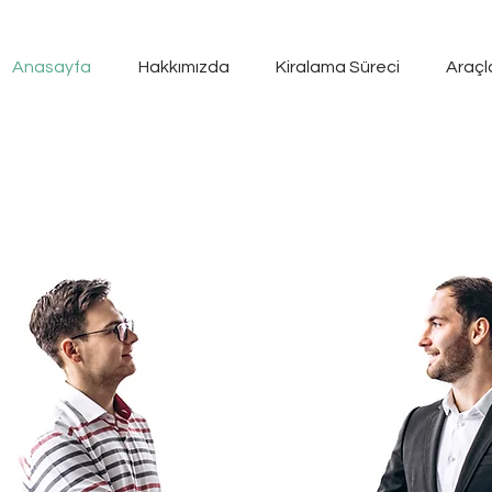
Anasayfa
Hakkımızda
Kiralama Süreci
Araçl
YA
ala