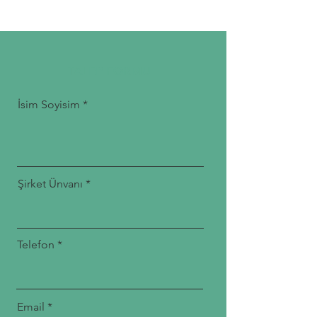
TALEP FORMU
İsim Soyisim
Şirket Ünvanı
Telefon
Email