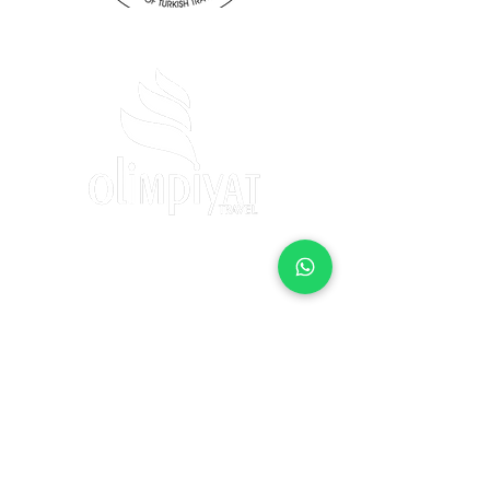
İletişim
Fevzi Çakmak 2 Sokak
No:35/3
Çankaya/ Ankara
Eposta
info@olimpiyatturizm.com